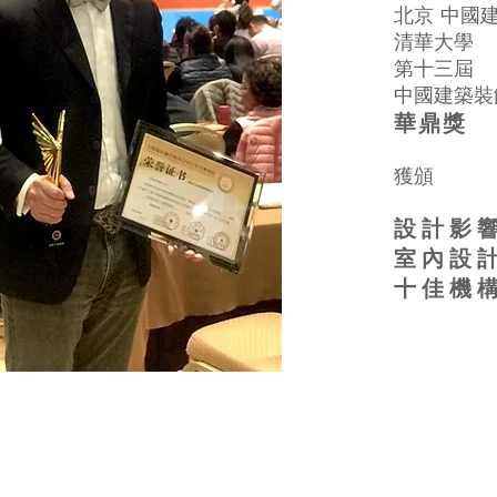
北京 中國
清華大學
第十三屆
中國建築裝
華鼎獎
獲頒
設計影
室內設
十佳機