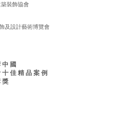
建築裝飾協會
飾及設計藝術博覽會
響中國
計十佳精品案例
構獎