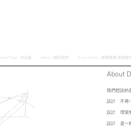
roject Page / 作品集
About / 關於我們
Honor.Media / 獲獎榮耀.媒體報
About 
我們想說的
設計 不再
設計 理當
設計 是一