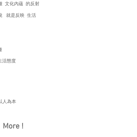
種 文化內蘊 的反射
說 就是反映 生活
種
生活態度
以人為本
 More !